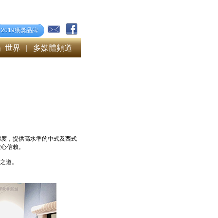
2019獲獎品牌
」世界
|
多媒體頻道
態度，提供高水準的中式及西式
放心信賴。
商之道。