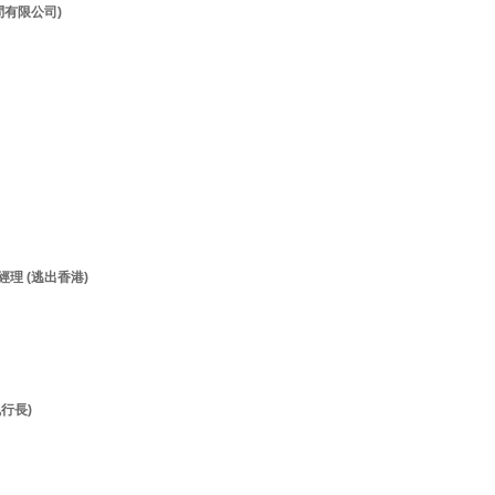
顧問有限公司)
經理 (逃出香港)
執行長)