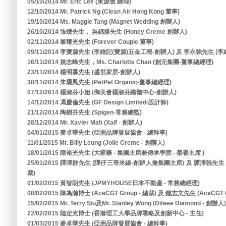
05/10/2014 Mr. Eric Lee (東源號 經理)
12/10/2014 Mr. Patrick Ng (Clean Air Hong Kong 董事)
19/10/2014 Ms. Maggie Tang (Magnet Wedding 創辦人)
26/10/2014 張煉先生， 吳錦勝先生 (Honey Creme 創辦人)
02/11/2014 黎耀光先生 (Forever Couple 董事)
09/11/2014 李寶源先生 (李維記(寶源)五金工程-創辦人) 及 李永強先生 (
16/11/2014 姚志峰先生，Ms. Charlotte Chan (創元集團-董事總經理)
23/11/2014 楊明霖先生 (盛世家居-創辦人)
30/11/2014 朱靄風先生 (PetPet Organic-董事總經理)
07/12/2014 楊淑芬小姐 (御美會楊淑芬纖體中心-創辦人)
14/12/2014 馮慶倫先生 (GF Design Limited-設計師)
21/12/2014 陶樹芬先生 (Spigen-常務總監)
28/12/2014 Mr. Xavier Mah (Xalf - 創辦人)
04/01/2015 麥卓華先生 (亞洲品牌發展協會 - 總幹事)
11/01/2015 Mr. Billy Leung (Jolie Creme - 創辦人)
18/01/2015 陳裕光先生 (大家樂 - 集團主席兼傳承學院 - 榮譽主席 )
25/01/2015 譚澤群先生 (譚仔三哥米線-創辦人兼集團主席) 及 譚澤强
裁)
01/02/2015 黃智朗先生 (JPMYHOUSE日本不動產 - 常務總經理)
08/02/2015 陳為瀚博士 (AceCGT Group - 總裁) 及 鍾志文先生 (AceCGT G
15/02/2015 Mr. Terry Siu及Mr. Stanley Wong (Difeee Diamond - 創辦人)
22/02/2015 陸定光博士 (香港理工大學品牌戰略及創新中心 - 主任)
01/03/2015 麥卓華先生 (亞洲品牌發展協會 - 總幹事)