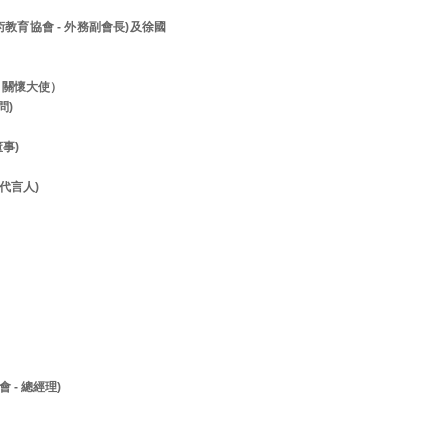
美術教育協會 - 外務副會長)及徐國
- 關懷大使）
顧問)
董事)
- 代言人)
 - 總經理)