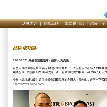
活動內容
|
獲獎品牌
|
頒獎禮回顧
|
讓愛「全
品牌成功路
17/04/2021 鋒盛告別禮儀隊 - 創辦人 黃先生
鋒盛告別禮儀隊是食環署認可的持牌殮葬商，一直堅持以用心待人的服務
殯儀服務。鋒盛告別禮儀隊收費公道，有高透明度的帳單，確保客人可以
今集《品牌成功路》請得鋒盛告別禮儀隊的創辦人 - 黃先生，分享一下營
https://www.f-shing.com/