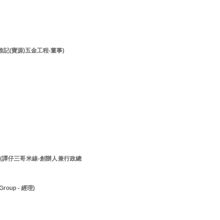
李維記(寶源)五金工程-董事)
先生 (譚仔三哥米線-創辦人兼行政總
roup - 經理)