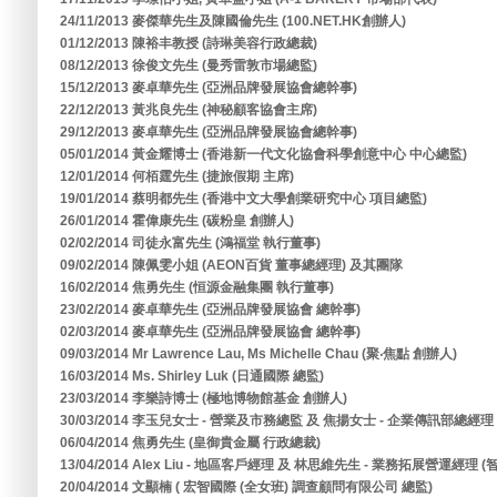
24/11/2013 麥傑華先生及陳國倫先生 (100.NET.HK創辦人)
01/12/2013 陳裕丰教授 (詩琳美容行政總裁)
08/12/2013 徐俊文先生 (曼秀雷敦市場總監)
15/12/2013 麥卓華先生 (亞洲品牌發展協會總幹事)
22/12/2013 黃兆良先生 (神秘顧客協會主席)
29/12/2013 麥卓華先生 (亞洲品牌發展協會總幹事)
05/01/2014 黃金耀博士 (香港新一代文化協會科學創意中心 中心總監)
12/01/2014 何栢霆先生 (捷旅假期 主席)
19/01/2014 蔡明都先生 (香港中文大學創業研究中心 項目總監)
26/01/2014 霍偉康先生 (碳粉皇 創辦人)
02/02/2014 司徒永富先生 (鴻福堂 執行董事)
09/02/2014 陳佩雯小姐 (AEON百貨 董事總經理) 及其團隊
16/02/2014 焦勇先生 (恒源金融集團 執行董事)
23/02/2014 麥卓華先生 (亞洲品牌發展協會 總幹事)
02/03/2014 麥卓華先生 (亞洲品牌發展協會 總幹事)
09/03/2014 Mr Lawrence Lau, Ms Michelle Chau (聚‧焦點 創辦人)
16/03/2014 Ms. Shirley Luk (日通國際 總監)
23/03/2014 李樂詩博士 (極地博物館基金 創辦人)
30/03/2014 李玉兒女士 - 營業及市務總監 及 焦揚女士 - 企業傳訊部總經
06/04/2014 焦勇先生 (皇御貴金屬 行政總裁)
13/04/2014 Alex Liu - 地區客戶經理 及 林思維先生 - 業務拓展營運經
20/04/2014 文顯楠 ( 宏智國際 (全女班) 調查顧問有限公司 總監)