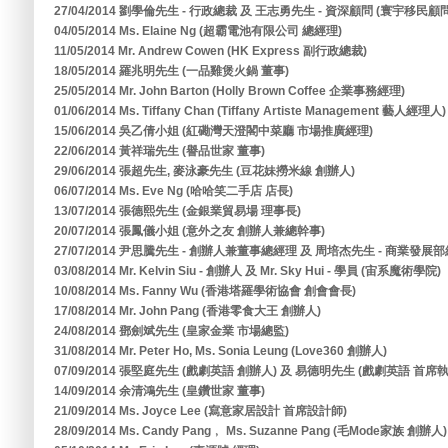
27/04/2014 劉學倫先生 - 行政總裁 及 王志勇先生 - 資深顧問 (寰宇移民
04/05/2014 Ms. Elaine Ng (超霸電池有限公司 總經理)
11/05/2014 Mr. Andrew Cowen (HK Express 副行政總裁)
18/05/2014 羅兆明先生 (一品雞煲火鍋 董事)
25/05/2014 Mr. John Barton (Holly Brown Coffee 企業事務經理)
01/06/2014 Ms. Tiffany Chan (Tiffany Artiste Management 藝人經理人)
15/06/2014 吳乙倩小姐 (紅磡灣天澄閣中菜廳 市場推廣經理)
22/06/2014 黃祥瑞先生 (譽品世家 董事)
29/06/2014 張超先生, 麥泳豪先生 (豆花妹撈米線 創辦人)
06/07/2014 Ms. Eve Ng (哈哈笑二手店 店長)
13/07/2014 張德熙先生 (金銀業貿易場 理事長)
20/07/2014 張鳳儀小姐 (意外之友 創辦人兼總幹事)
27/07/2014 尹思騰先生 - 創辦人兼董事總經理 及 周培杰先生 - 商業發展部
03/08/2014 Mr. Kelvin Siu - 創辦人 及 Mr. Sky Hui - 學員 (宙系魔術學院)
10/08/2014 Ms. Fanny Wu (香港塔羅學術協會 創會會長)
17/08/2014 Mr. John Pang (香港零食大王 創辦人)
24/08/2014 鄧劍斌先生 (皇家金業 市場總監)
31/08/2014 Mr. Peter Ho, Ms. Sonia Leung (Love360 創辦人)
07/09/2014 張堅庭先生 (戲劇英語 創辦人) 及 易德明先生 (戲劇英語 首席
14/09/2014 余清鴻先生 (皇鑽世家 董事)
21/09/2014 Ms. Joyce Lee (寫意家居設計 首席設計師)
28/09/2014 Ms. Candy Pang﹐ Ms. Suzanne Pang (毛Mode家族 創辦人)