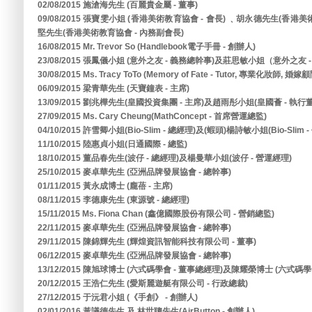
02/08/2015 施滄海先生 (百麗貴金屬 - 董事)
09/08/2015 張寶雯小姐 (香港美術教育協會 - 會長) ﹑胡永德先生(香港
堅先生(香港美術教育協會 - 內務副會長)
16/08/2015 Mr. Trevor So (Handlebook電子手冊 - 創辦人)
23/08/2015 張鳳儀小姐 (意外之友 - 義務總幹事)及莊思敏小姐（意外之友 
30/08/2015 Ms. Tracy ToTo (Memory of Fate - Tutor, 專業化妝師, 婚嫁
06/09/2015 梁青華先生 (天寶鐘表 - 主席)
13/09/2015 劉兆樺先生(皇國投資集團 - 主席)及趙雨彤小姐(皇國薈 - 執行
27/09/2015 Ms. Cary Cheung(MathConcept - 首席營運總監)
04/10/2015 許雪卿小姐(Bio-Slim - 總經理)及(蝦頭)楊詩敏小姐(Bio-Slim 
11/10/2015 陸惠貞小姐(日通國際 - 總監)
18/10/2015 董品春先生(波仔 - 總經理)及楊曼華小姐(波仔 - 營運經理)
25/10/2015 麥卓華先生 (亞洲品牌發展協會 - 總幹事)
01/11/2015 黃永成博士 (龐蓓 - 主席)
08/11/2015 李德康先生 (東源號 - 總經理)
15/11/2015 Ms. Fiona Chan (鑫億國際股份有限公司 - 營銷總監)
22/11/2015 麥卓華先生 (亞洲品牌發展協會 - 總幹事)
29/11/2015 陳錦輝先生 (輝煌資訊智能科技有限公司 - 董事)
06/12/2015 麥卓華先生 (亞洲品牌發展協會 - 總幹事)
13/12/2015 陳旭球博士 (六式碼學會 - 董事總經理)及陳耀榮博士 (六式碼學會
20/12/2015 王浩仁先生 (愛斯麗遊艇有限公司 - 行政總裁)
27/12/2015 于沅君小姐 (《手創》 - 創辦人)
02/01/2016 黃議德先生 及 林世聰先生(AirButton - 創辦人)