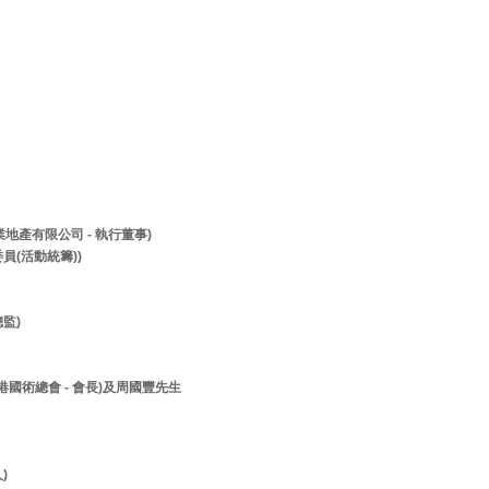
兆業地產有限公司 - 執行董事)
員(活動統籌))
監)
香港國術總會 - 會長)及周國豐先生
人)