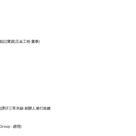
李維記(寶源)五金工程-董事)
先生 (譚仔三哥米線-創辦人兼行政總
roup - 經理)