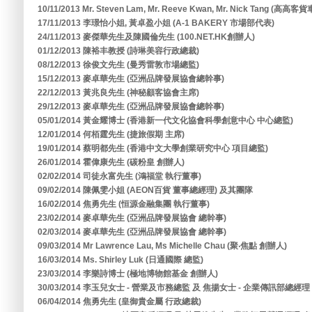
10/11/2013 Mr. Steven Lam, Mr. Reeve Kwan, Mr. Nick Tang (高高
17/11/2013 李璟怡小姐, 黃卓盈小姐 (A-1 BAKERY 市場部代表)
24/11/2013 麥傑華先生及陳國倫先生 (100.NET.HK創辦人)
01/12/2013 陳裕丰教授 (詩琳美容行政總裁)
08/12/2013 徐俊文先生 (曼秀雷敦市場總監)
15/12/2013 麥卓華先生 (亞洲品牌發展協會總幹事)
22/12/2013 黃兆良先生 (神秘顧客協會主席)
29/12/2013 麥卓華先生 (亞洲品牌發展協會總幹事)
05/01/2014 黃金耀博士 (香港新一代文化協會科學創意中心 中心總監)
12/01/2014 何栢霆先生 (捷旅假期 主席)
19/01/2014 蔡明都先生 (香港中文大學創業研究中心 項目總監)
26/01/2014 霍偉康先生 (碳粉皇 創辦人)
02/02/2014 司徒永富先生 (鴻福堂 執行董事)
09/02/2014 陳佩雯小姐 (AEON百貨 董事總經理) 及其團隊
16/02/2014 焦勇先生 (恒源金融集團 執行董事)
23/02/2014 麥卓華先生 (亞洲品牌發展協會 總幹事)
02/03/2014 麥卓華先生 (亞洲品牌發展協會 總幹事)
09/03/2014 Mr Lawrence Lau, Ms Michelle Chau (聚‧焦點 創辦人)
16/03/2014 Ms. Shirley Luk (日通國際 總監)
23/03/2014 李樂詩博士 (極地博物館基金 創辦人)
30/03/2014 李玉兒女士 - 營業及市務總監 及 焦揚女士 - 企業傳訊部總經
06/04/2014 焦勇先生 (皇御貴金屬 行政總裁)