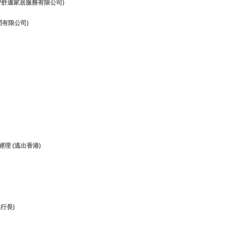
理 (智舒適家居服務有限公司)
顧問有限公司)
經理 (逃出香港)
執行長)