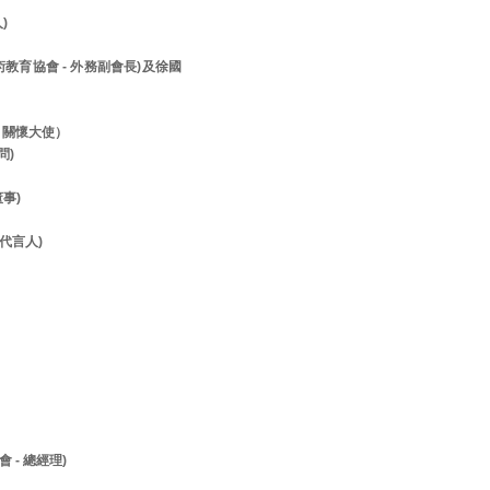
人)
美術教育協會 - 外務副會長)及徐國
- 關懷大使）
顧問)
董事)
- 代言人)
 - 總經理)