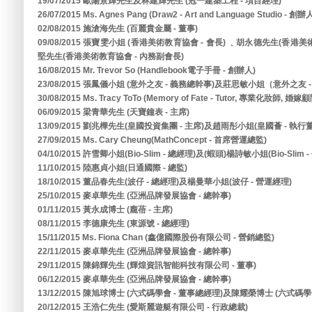
19/07/2015 歐陽景輝先生及林建輝先生 (冠一建築工程 - 項目經理)
26/07/2015 Ms. Agnes Pang (Draw2 - Art and Language Studio - 創辦
02/08/2015 施滄海先生 (百麗貴金屬 - 董事)
09/08/2015 張寶雯小姐 (香港美術教育協會 - 會長) ﹑胡永德先生(香港
堅先生(香港美術教育協會 - 內務副會長)
16/08/2015 Mr. Trevor So (Handlebook電子手冊 - 創辦人)
23/08/2015 張鳳儀小姐 (意外之友 - 義務總幹事)及莊思敏小姐（意外之友 
30/08/2015 Ms. Tracy ToTo (Memory of Fate - Tutor, 專業化妝師, 婚嫁
06/09/2015 梁青華先生 (天寶鐘表 - 主席)
13/09/2015 劉兆樺先生(皇國投資集團 - 主席)及趙雨彤小姐(皇國薈 - 執行
27/09/2015 Ms. Cary Cheung(MathConcept - 首席營運總監)
04/10/2015 許雪卿小姐(Bio-Slim - 總經理)及(蝦頭)楊詩敏小姐(Bio-Slim 
11/10/2015 陸惠貞小姐(日通國際 - 總監)
18/10/2015 董品春先生(波仔 - 總經理)及楊曼華小姐(波仔 - 營運經理)
25/10/2015 麥卓華先生 (亞洲品牌發展協會 - 總幹事)
01/11/2015 黃永成博士 (龐蓓 - 主席)
08/11/2015 李德康先生 (東源號 - 總經理)
15/11/2015 Ms. Fiona Chan (鑫億國際股份有限公司 - 營銷總監)
22/11/2015 麥卓華先生 (亞洲品牌發展協會 - 總幹事)
29/11/2015 陳錦輝先生 (輝煌資訊智能科技有限公司 - 董事)
06/12/2015 麥卓華先生 (亞洲品牌發展協會 - 總幹事)
13/12/2015 陳旭球博士 (六式碼學會 - 董事總經理)及陳耀榮博士 (六式碼學會
20/12/2015 王浩仁先生 (愛斯麗遊艇有限公司 - 行政總裁)