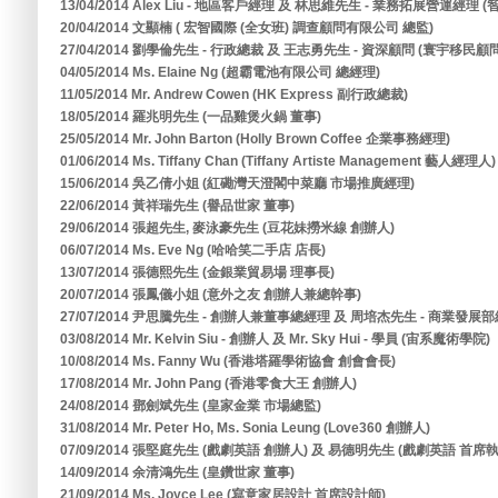
13/04/2014 Alex Liu - 地區客戶經理 及 林思維先生 - 業務拓展營運經
20/04/2014 文顯楠 ( 宏智國際 (全女班) 調查顧問有限公司 總監)
27/04/2014 劉學倫先生 - 行政總裁 及 王志勇先生 - 資深顧問 (寰宇移民
04/05/2014 Ms. Elaine Ng (超霸電池有限公司 總經理)
11/05/2014 Mr. Andrew Cowen (HK Express 副行政總裁)
18/05/2014 羅兆明先生 (一品雞煲火鍋 董事)
25/05/2014 Mr. John Barton (Holly Brown Coffee 企業事務經理)
01/06/2014 Ms. Tiffany Chan (Tiffany Artiste Management 藝人經理人)
15/06/2014 吳乙倩小姐 (紅磡灣天澄閣中菜廳 市場推廣經理)
22/06/2014 黃祥瑞先生 (譽品世家 董事)
29/06/2014 張超先生, 麥泳豪先生 (豆花妹撈米線 創辦人)
06/07/2014 Ms. Eve Ng (哈哈笑二手店 店長)
13/07/2014 張德熙先生 (金銀業貿易場 理事長)
20/07/2014 張鳳儀小姐 (意外之友 創辦人兼總幹事)
27/07/2014 尹思騰先生 - 創辦人兼董事總經理 及 周培杰先生 - 商業發展部
03/08/2014 Mr. Kelvin Siu - 創辦人 及 Mr. Sky Hui - 學員 (宙系魔術學院)
10/08/2014 Ms. Fanny Wu (香港塔羅學術協會 創會會長)
17/08/2014 Mr. John Pang (香港零食大王 創辦人)
24/08/2014 鄧劍斌先生 (皇家金業 市場總監)
31/08/2014 Mr. Peter Ho, Ms. Sonia Leung (Love360 創辦人)
07/09/2014 張堅庭先生 (戲劇英語 創辦人) 及 易德明先生 (戲劇英語 首席
14/09/2014 余清鴻先生 (皇鑽世家 董事)
21/09/2014 Ms. Joyce Lee (寫意家居設計 首席設計師)