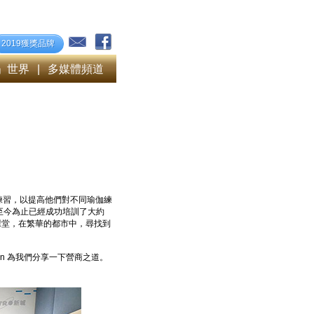
2019獲獎品牌
」世界
|
多媒體頻道
瑜伽練習，以提高他們對不同瑜伽練
至今為止已經成功培訓了大約
課堂，在繁華的都市中，尋找到
ui Yan 為我們分享一下營商之道。