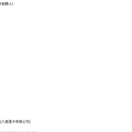
客貨車創辦人)
理 (八達通卡有限公司)