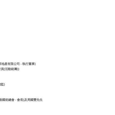
兆業地產有限公司 - 執行董事)
員(活動統籌))
監)
香港國術總會 - 會長)及周國豐先生