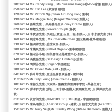
28/09/2014 Ms. Candy Pang﹐ Ms. Suzanne Pang (毛Mode家族 創辦人)
05/10/2014 Mr. Eric Lee (東源號 經理)
12/10/2014 Mr. Patrick Ng (Clean Air Hong Kong 董事)
19/10/2014 Ms. Maggie Tang (Magnet Wedding 創辦人)
26/10/2014 張煉先生， 吳錦勝先生 (Honey Creme 創辦人)
02/11/2014 黎耀光先生 (Forever Couple 董事)
09/11/2014 李寶源先生 (李維記(寶源)五金工程-創辦人) 及 李永強先生 (
16/11/2014 姚志峰先生，Ms. Charlotte Chan (創元集團-董事總經理)
23/11/2014 楊明霖先生 (盛世家居-創辦人)
30/11/2014 朱靄風先生 (PetPet Organic-董事總經理)
07/12/2014 楊淑芬小姐 (御美會楊淑芬纖體中心-創辦人)
14/12/2014 馮慶倫先生 (GF Design Limited-設計師)
21/12/2014 陶樹芬先生 (Spigen-常務總監)
28/12/2014 Mr. Xavier Mah (Xalf - 創辦人)
04/01/2015 麥卓華先生 (亞洲品牌發展協會 - 總幹事)
11/01/2015 Mr. Billy Leung (Jolie Creme - 創辦人)
18/01/2015 陳裕光先生 (大家樂 - 集團主席兼傳承學院 - 榮譽主席 )
25/01/2015 譚澤群先生 (譚仔三哥米線-創辦人兼集團主席) 及 譚澤强
裁)
01/02/2015 黃智朗先生 (JPMYHOUSE日本不動產 - 常務總經理)
08/02/2015 陳為瀚博士 (AceCGT Group - 總裁) 及 鍾志文先生 (AceCGT G
15/02/2015 Mr. Terry Siu及Mr. Stanley Wong (Difeee Diamond - 創辦人)