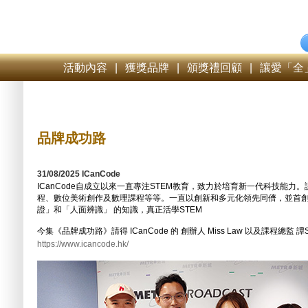
活動內容
|
獲獎品牌
|
頒獎禮回顧
|
讓愛「全
品牌成功路
31/08/2025 ICanCode
ICanCode自成立以來一直專注STEM教育，致力於培育新一代科技能力
程、數位美術創作及數理課程等等。一直以創新和多元化領先同儕，並首
證」和「人面辨識」 的知識，真正活學STEM
今集《品牌成功路》請得 ICanCode 的 創辦人 Miss Law 以及課程總監
https://www.icancode.hk/