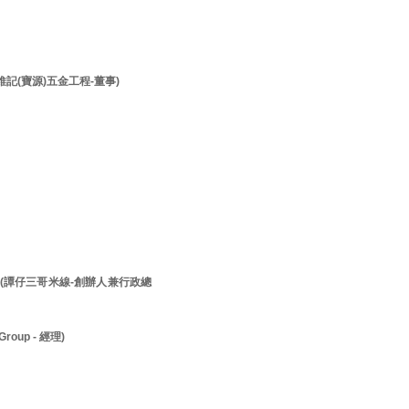
李維記(寶源)五金工程-董事)
先生 (譚仔三哥米線-創辦人兼行政總
roup - 經理)