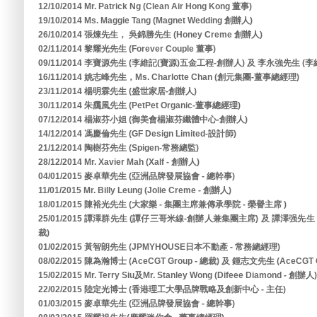
12/10/2014 Mr. Patrick Ng (Clean Air Hong Kong 董事)
19/10/2014 Ms. Maggie Tang (Magnet Wedding 創辦人)
26/10/2014 張煉先生， 吳錦勝先生 (Honey Creme 創辦人)
02/11/2014 黎耀光先生 (Forever Couple 董事)
09/11/2014 李寶源先生 (李維記(寶源)五金工程-創辦人) 及 李永強先生 (
16/11/2014 姚志峰先生，Ms. Charlotte Chan (創元集團-董事總經理)
23/11/2014 楊明霖先生 (盛世家居-創辦人)
30/11/2014 朱靄風先生 (PetPet Organic-董事總經理)
07/12/2014 楊淑芬小姐 (御美會楊淑芬纖體中心-創辦人)
14/12/2014 馮慶倫先生 (GF Design Limited-設計師)
21/12/2014 陶樹芬先生 (Spigen-常務總監)
28/12/2014 Mr. Xavier Mah (Xalf - 創辦人)
04/01/2015 麥卓華先生 (亞洲品牌發展協會 - 總幹事)
11/01/2015 Mr. Billy Leung (Jolie Creme - 創辦人)
18/01/2015 陳裕光先生 (大家樂 - 集團主席兼傳承學院 - 榮譽主席 )
25/01/2015 譚澤群先生 (譚仔三哥米線-創辦人兼集團主席) 及 譚澤强
裁)
01/02/2015 黃智朗先生 (JPMYHOUSE日本不動產 - 常務總經理)
08/02/2015 陳為瀚博士 (AceCGT Group - 總裁) 及 鍾志文先生 (AceCGT G
15/02/2015 Mr. Terry Siu及Mr. Stanley Wong (Difeee Diamond - 創辦人)
22/02/2015 陸定光博士 (香港理工大學品牌戰略及創新中心 - 主任)
01/03/2015 麥卓華先生 (亞洲品牌發展協會 - 總幹事)