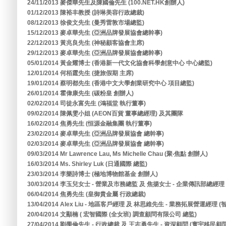
24/11/2013 麥傑華先生及陳國倫先生 (100.NET.HK創辦人)
01/12/2013 陳裕丰教授 (詩琳美容行政總裁)
08/12/2013 徐俊文先生 (曼秀雷敦市場總監)
15/12/2013 麥卓華先生 (亞洲品牌發展協會總幹事)
22/12/2013 黃兆良先生 (神秘顧客協會主席)
29/12/2013 麥卓華先生 (亞洲品牌發展協會總幹事)
05/01/2014 黃金耀博士 (香港新一代文化協會科學創意中心 中心總監)
12/01/2014 何栢霆先生 (捷旅假期 主席)
19/01/2014 蔡明都先生 (香港中文大學創業研究中心 項目總監)
26/01/2014 霍偉康先生 (碳粉皇 創辦人)
02/02/2014 司徒永富先生 (鴻福堂 執行董事)
09/02/2014 陳佩雯小姐 (AEON百貨 董事總經理) 及其團隊
16/02/2014 焦勇先生 (恒源金融集團 執行董事)
23/02/2014 麥卓華先生 (亞洲品牌發展協會 總幹事)
02/03/2014 麥卓華先生 (亞洲品牌發展協會 總幹事)
09/03/2014 Mr Lawrence Lau, Ms Michelle Chau (聚‧焦點 創辦人)
16/03/2014 Ms. Shirley Luk (日通國際 總監)
23/03/2014 李樂詩博士 (極地博物館基金 創辦人)
30/03/2014 李玉兒女士 - 營業及市務總監 及 焦揚女士 - 企業傳訊部總經
06/04/2014 焦勇先生 (皇御貴金屬 行政總裁)
13/04/2014 Alex Liu - 地區客戶經理 及 林思維先生 - 業務拓展營運經
20/04/2014 文顯楠 ( 宏智國際 (全女班) 調查顧問有限公司 總監)
27/04/2014 劉學倫先生 - 行政總裁 及 王志勇先生 - 資深顧問 (寰宇移民