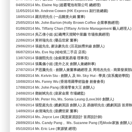
04/05/2014 Ms. Elaine Ng (超霸電池有限公司 總經理)
11/05/2014 Mr. Andrew Cowen (HK Express 副行政總裁)
18/05/2014 羅兆明先生 (一品雞煲火鍋 董事)
25/05/2014 Mr. John Barton (Holly Brown Coffee 企業事務經理)
01/06/2014 Ms. Tiffany Chan (Tiffany Artiste Management 藝人經理人)
15/06/2014 吳乙倩小姐 (紅磡灣天澄閣中菜廳 市場推廣經理)
22/06/2014 黃祥瑞先生 (譽品世家 董事)
29/06/2014 張超先生, 麥泳豪先生 (豆花妹撈米線 創辦人)
06/07/2014 Ms. Eve Ng (哈哈笑二手店 店長)
13/07/2014 張德熙先生 (金銀業貿易場 理事長)
20/07/2014 張鳳儀小姐 (意外之友 創辦人兼總幹事)
27/07/2014 尹思騰先生 - 創辦人兼董事總經理 及 周培杰先生 - 商業發展部
03/08/2014 Mr. Kelvin Siu - 創辦人 及 Mr. Sky Hui - 學員 (宙系魔術學院)
10/08/2014 Ms. Fanny Wu (香港塔羅學術協會 創會會長)
17/08/2014 Mr. John Pang (香港零食大王 創辦人)
24/08/2014 鄧劍斌先生 (皇家金業 市場總監)
31/08/2014 Mr. Peter Ho, Ms. Sonia Leung (Love360 創辦人)
07/09/2014 張堅庭先生 (戲劇英語 創辦人) 及 易德明先生 (戲劇英語 首席
14/09/2014 余清鴻先生 (皇鑽世家 董事)
21/09/2014 Ms. Joyce Lee (寫意家居設計 首席設計師)
28/09/2014 Ms. Candy Pang﹐ Ms. Suzanne Pang (毛Mode家族 創辦人)
05/10/2014 Mr. Eric Lee (東源號 經理)