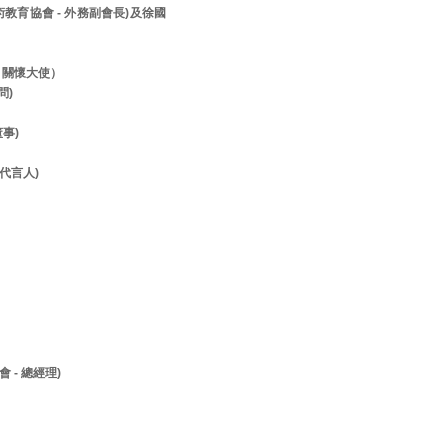
美術教育協會 - 外務副會長)及徐國
- 關懷大使）
顧問)
董事)
- 代言人)
 - 總經理)