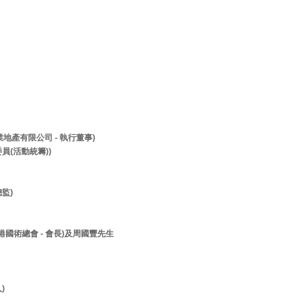
兆業地產有限公司 - 執行董事)
員(活動統籌))
監)
香港國術總會 - 會長)及周國豐先生
人)