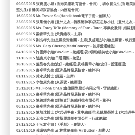
09/08/2015 張寶雯小姐 (香港美術教育協會 - 會長) ﹑胡永德先生(香港
堅先生(香港美術教育協會 - 內務副會長)
16/08/2015 Mr. Trevor So (Handlebook電子手冊 - 創辦人)
23/08/2015 張鳳儀小姐 (意外之友 - 義務總幹事)及莊思敏小姐（意外之友 
30/08/2015 Ms. Tracy ToTo (Memory of Fate - Tutor, 專業化妝師, 婚嫁
06/09/2015 梁青華先生 (天寶鐘表 - 主席)
13/09/2015 劉兆樺先生(皇國投資集團 - 主席)及趙雨彤小姐(皇國薈 - 執行
27/09/2015 Ms. Cary Cheung(MathConcept - 首席營運總監)
04/10/2015 許雪卿小姐(Bio-Slim - 總經理)及(蝦頭)楊詩敏小姐(Bio-Slim 
11/10/2015 陸惠貞小姐(日通國際 - 總監)
18/10/2015 董品春先生(波仔 - 總經理)及楊曼華小姐(波仔 - 營運經理)
25/10/2015 麥卓華先生 (亞洲品牌發展協會 - 總幹事)
01/11/2015 黃永成博士 (龐蓓 - 主席)
08/11/2015 李德康先生 (東源號 - 總經理)
15/11/2015 Ms. Fiona Chan (鑫億國際股份有限公司 - 營銷總監)
22/11/2015 麥卓華先生 (亞洲品牌發展協會 - 總幹事)
29/11/2015 陳錦輝先生 (輝煌資訊智能科技有限公司 - 董事)
06/12/2015 麥卓華先生 (亞洲品牌發展協會 - 總幹事)
13/12/2015 陳旭球博士 (六式碼學會 - 董事總經理)及陳耀榮博士 (六式碼學會
20/12/2015 王浩仁先生 (愛斯麗遊艇有限公司 - 行政總裁)
27/12/2015 于沅君小姐 (《手創》 - 創辦人)
02/01/2016 黃議德先生 及 林世聰先生(AirButton - 創辦人)