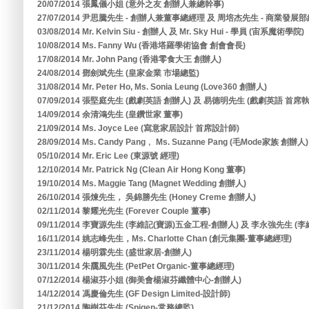
20/07/2014 張鳳儀小姐 (意外之友 創辦人兼總幹事)
27/07/2014 尹思騰先生 - 創辦人兼董事總經理 及 周培杰先生 - 商業發展部
03/08/2014 Mr. Kelvin Siu - 創辦人 及 Mr. Sky Hui - 學員 (宙系魔術學院)
10/08/2014 Ms. Fanny Wu (香港塔羅學術協會 創會會長)
17/08/2014 Mr. John Pang (香港零食大王 創辦人)
24/08/2014 鄧劍斌先生 (皇家金業 市場總監)
31/08/2014 Mr. Peter Ho, Ms. Sonia Leung (Love360 創辦人)
07/09/2014 張堅庭先生 (戲劇英語 創辦人) 及 易德明先生 (戲劇英語 首席
14/09/2014 余清鴻先生 (皇鑽世家 董事)
21/09/2014 Ms. Joyce Lee (寫意家居設計 首席設計師)
28/09/2014 Ms. Candy Pang﹐ Ms. Suzanne Pang (毛Mode家族 創辦人)
05/10/2014 Mr. Eric Lee (東源號 經理)
12/10/2014 Mr. Patrick Ng (Clean Air Hong Kong 董事)
19/10/2014 Ms. Maggie Tang (Magnet Wedding 創辦人)
26/10/2014 張煉先生， 吳錦勝先生 (Honey Creme 創辦人)
02/11/2014 黎耀光先生 (Forever Couple 董事)
09/11/2014 李寶源先生 (李維記(寶源)五金工程-創辦人) 及 李永強先生 (
16/11/2014 姚志峰先生，Ms. Charlotte Chan (創元集團-董事總經理)
23/11/2014 楊明霖先生 (盛世家居-創辦人)
30/11/2014 朱靄風先生 (PetPet Organic-董事總經理)
07/12/2014 楊淑芬小姐 (御美會楊淑芬纖體中心-創辦人)
14/12/2014 馮慶倫先生 (GF Design Limited-設計師)
21/12/2014 陶樹芬先生 (Spigen-常務總監)