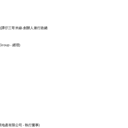
先生 (譚仔三哥米線-創辦人兼行政總
roup - 經理)
兆業地產有限公司 - 執行董事)