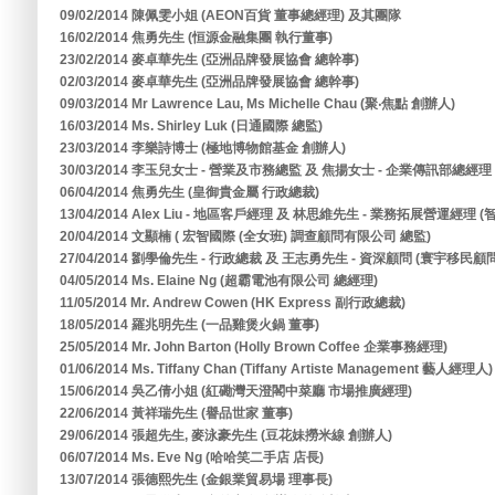
09/02/2014 陳佩雯小姐 (AEON百貨 董事總經理) 及其團隊
16/02/2014 焦勇先生 (恒源金融集團 執行董事)
23/02/2014 麥卓華先生 (亞洲品牌發展協會 總幹事)
02/03/2014 麥卓華先生 (亞洲品牌發展協會 總幹事)
09/03/2014 Mr Lawrence Lau, Ms Michelle Chau (聚‧焦點 創辦人)
16/03/2014 Ms. Shirley Luk (日通國際 總監)
23/03/2014 李樂詩博士 (極地博物館基金 創辦人)
30/03/2014 李玉兒女士 - 營業及市務總監 及 焦揚女士 - 企業傳訊部總經
06/04/2014 焦勇先生 (皇御貴金屬 行政總裁)
13/04/2014 Alex Liu - 地區客戶經理 及 林思維先生 - 業務拓展營運經
20/04/2014 文顯楠 ( 宏智國際 (全女班) 調查顧問有限公司 總監)
27/04/2014 劉學倫先生 - 行政總裁 及 王志勇先生 - 資深顧問 (寰宇移民
04/05/2014 Ms. Elaine Ng (超霸電池有限公司 總經理)
11/05/2014 Mr. Andrew Cowen (HK Express 副行政總裁)
18/05/2014 羅兆明先生 (一品雞煲火鍋 董事)
25/05/2014 Mr. John Barton (Holly Brown Coffee 企業事務經理)
01/06/2014 Ms. Tiffany Chan (Tiffany Artiste Management 藝人經理人)
15/06/2014 吳乙倩小姐 (紅磡灣天澄閣中菜廳 市場推廣經理)
22/06/2014 黃祥瑞先生 (譽品世家 董事)
29/06/2014 張超先生, 麥泳豪先生 (豆花妹撈米線 創辦人)
06/07/2014 Ms. Eve Ng (哈哈笑二手店 店長)
13/07/2014 張德熙先生 (金銀業貿易場 理事長)