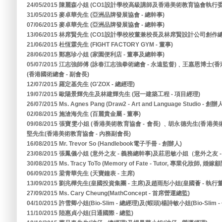
24/05/2015 陳麗森小姐 (CO1設計學校高級講師及香港美術教育協會執行委
31/05/2015 麥卓華先生 (亞洲品牌發展協會 - 總幹事)
07/06/2015 麥卓華先生 (亞洲品牌發展協會 - 總幹事)
13/06/2015 林席賢先生 (CO1設計學校校董兼校長及林席賢設計公司創作總
21/06/2015 杜恆霖先生 (FIGHT FACTORY GYM - 董事)
28/06/2015 鄭惠珍小姐 (家園便利店 - 董事及總幹事)
05/07/2015 江志強師傅 (詠春江志強拳術總會 - 永遠監督)﹑王嘉恩博士(
(香港國術總會 - 副會長)
12/07/2015 羅定基先生 (G'ZOX - 總經理)
19/07/2015 歐陽景輝先生及林建輝先生 (冠一建築工程 - 項目經理)
26/07/2015 Ms. Agnes Pang (Draw2 - Art and Language Studio - 創辦
02/08/2015 施滄海先生 (百麗貴金屬 - 董事)
09/08/2015 張寶雯小姐 (香港美術教育協會 - 會長) ﹑胡永德先生(香港
堅先生(香港美術教育協會 - 內務副會長)
16/08/2015 Mr. Trevor So (Handlebook電子手冊 - 創辦人)
23/08/2015 張鳳儀小姐 (意外之友 - 義務總幹事)及莊思敏小姐（意外之友 
30/08/2015 Ms. Tracy ToTo (Memory of Fate - Tutor, 專業化妝師, 婚嫁
06/09/2015 梁青華先生 (天寶鐘表 - 主席)
13/09/2015 劉兆樺先生(皇國投資集團 - 主席)及趙雨彤小姐(皇國薈 - 執行
27/09/2015 Ms. Cary Cheung(MathConcept - 首席營運總監)
04/10/2015 許雪卿小姐(Bio-Slim - 總經理)及(蝦頭)楊詩敏小姐(Bio-Slim 
11/10/2015 陸惠貞小姐(日通國際 - 總監)