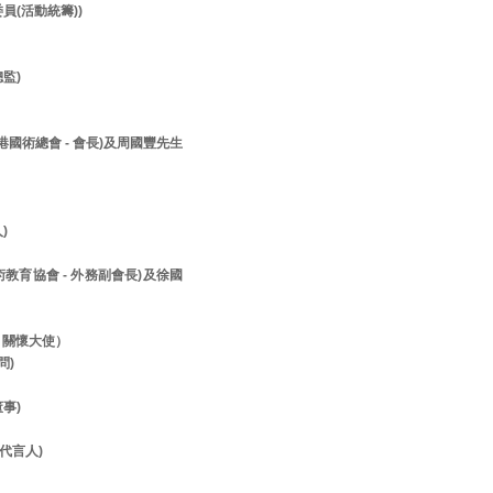
員(活動統籌))
監)
香港國術總會 - 會長)及周國豐先生
人)
美術教育協會 - 外務副會長)及徐國
- 關懷大使）
顧問)
董事)
- 代言人)