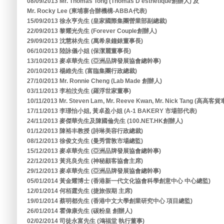
08/09/2013 Mr. Thomas Tong (Thomas D'esthetique創辦人) 及
Mr. Rocky Lee (柬埔寨合辦機構-ABBA代表)
15/09/2013 徐永亨先生 (皇家國際集團營業部副總裁)
22/09/2013 黎耀光先生 (Forever Couple創辦人)
29/09/2013 沈慧林先生 (萬希泉鐘錶董事長)
06/10/2013 陸詠儀小姐 (保潔麗董事長)
13/10/2013 麥卓華先生 (亞洲品牌發展協會總幹事)
20/10/2013 楊維先生 (富臨集團行政總裁)
27/10/2013 Mr. Ronnie Cheng (Lab Made 創辦人)
03/11/2013 李柏汶先生 (羅浮世家董事)
10/11/2013 Mr. Steven Lam, Mr. Reeve Kwan, Mr. Nick Tang (高高
17/11/2013 李璟怡小姐, 黃卓盈小姐 (A-1 BAKERY 市場部代表)
24/11/2013 麥傑華先生及陳國倫先生 (100.NET.HK創辦人)
01/12/2013 陳裕丰教授 (詩琳美容行政總裁)
08/12/2013 徐俊文先生 (曼秀雷敦市場總監)
15/12/2013 麥卓華先生 (亞洲品牌發展協會總幹事)
22/12/2013 黃兆良先生 (神秘顧客協會主席)
29/12/2013 麥卓華先生 (亞洲品牌發展協會總幹事)
05/01/2014 黃金耀博士 (香港新一代文化協會科學創意中心 中心總監)
12/01/2014 何栢霆先生 (捷旅假期 主席)
19/01/2014 蔡明都先生 (香港中文大學創業研究中心 項目總監)
26/01/2014 霍偉康先生 (碳粉皇 創辦人)
02/02/2014 司徒永富先生 (鴻福堂 執行董事)