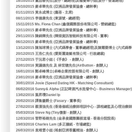
18/10/2015 董品春先生(波仔 - 總經理)及楊曼華小姐(波仔 - 營運經理)
25/10/2015 麥卓華先生 (亞洲品牌發展協會 - 總幹事)
01/11/2015 黃永成博士 (龐蓓 - 主席)
08/11/2015 李德康先生 (東源號 - 總經理)
15/11/2015 Ms. Fiona Chan (鑫億國際股份有限公司 - 營銷總監)
22/11/2015 麥卓華先生 (亞洲品牌發展協會 - 總幹事)
29/11/2015 陳錦輝先生 (輝煌資訊智能科技有限公司 - 董事)
06/12/2015 麥卓華先生 (亞洲品牌發展協會 - 總幹事)
13/12/2015 陳旭球博士 (六式碼學會 - 董事總經理)及陳耀榮博士 (六式碼學會
20/12/2015 王浩仁先生 (愛斯麗遊艇有限公司 - 行政總裁)
27/12/2015 于沅君小姐 (《手創》 - 創辦人)
02/01/2016 黃議德先生 及 林世聰先生(AirButton - 創辦人)
16/01/2016 鄭卓峰博士(卓峰企業控股有限公司 - 創辦人)
23/01/2016 麥卓華先生 (亞洲品牌發展協會 - 總幹事)
30/01/2016 Josie (Speed Dating HK - Matching Consultant)
06/02/2016 Sunny& Alpha (正記啤酒汽水批發中心 - Business Manager)
13/02/2016 葉昇瓚Daniel Ip
20/02/2016 譚集徽爵士 (Fasary - 董事長)
27/02/2016 蔡漢強先生 (香港催眠治療師培訓中心 - 課程總監及心理治療師
05/03/2016 Steve Ng (Tiny微影 - 創辦人)
12/03/2016 菅野裕樹先生 (金承俊國際圍棋道場 - 香港分院院長)
19/03/2016 Charles Lam (多正牆紙 - 市場總監)
26/03/2016 袁靖雯小姐 (裕創亞洲香薰精油 - 創辦人)