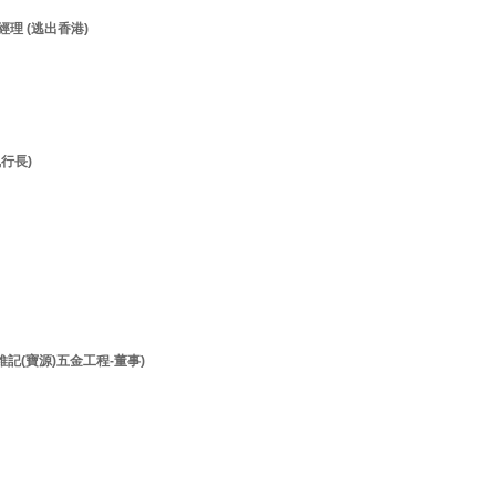
經理 (逃出香港)
執行長)
李維記(寶源)五金工程-董事)