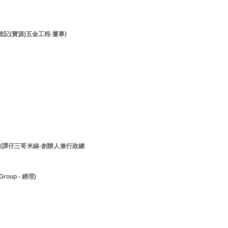
李維記(寶源)五金工程-董事)
先生 (譚仔三哥米線-創辦人兼行政總
roup - 經理)