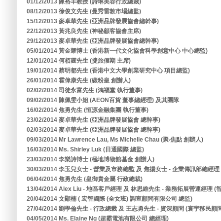
01/12/2013 陳裕丰教授 (詩琳美容行政總裁)
08/12/2013 徐俊文先生 (曼秀雷敦市場總監)
15/12/2013 麥卓華先生 (亞洲品牌發展協會總幹事)
22/12/2013 黃兆良先生 (神秘顧客協會主席)
29/12/2013 麥卓華先生 (亞洲品牌發展協會總幹事)
05/01/2014 黃金耀博士 (香港新一代文化協會科學創意中心 中心總監)
12/01/2014 何栢霆先生 (捷旅假期 主席)
19/01/2014 蔡明都先生 (香港中文大學創業研究中心 項目總監)
26/01/2014 霍偉康先生 (碳粉皇 創辦人)
02/02/2014 司徒永富先生 (鴻福堂 執行董事)
09/02/2014 陳佩雯小姐 (AEON百貨 董事總經理) 及其團隊
16/02/2014 焦勇先生 (恒源金融集團 執行董事)
23/02/2014 麥卓華先生 (亞洲品牌發展協會 總幹事)
02/03/2014 麥卓華先生 (亞洲品牌發展協會 總幹事)
09/03/2014 Mr Lawrence Lau, Ms Michelle Chau (聚‧焦點 創辦人)
16/03/2014 Ms. Shirley Luk (日通國際 總監)
23/03/2014 李樂詩博士 (極地博物館基金 創辦人)
30/03/2014 李玉兒女士 - 營業及市務總監 及 焦揚女士 - 企業傳訊部總經
06/04/2014 焦勇先生 (皇御貴金屬 行政總裁)
13/04/2014 Alex Liu - 地區客戶經理 及 林思維先生 - 業務拓展營運經
20/04/2014 文顯楠 ( 宏智國際 (全女班) 調查顧問有限公司 總監)
27/04/2014 劉學倫先生 - 行政總裁 及 王志勇先生 - 資深顧問 (寰宇移民
04/05/2014 Ms. Elaine Ng (超霸電池有限公司 總經理)