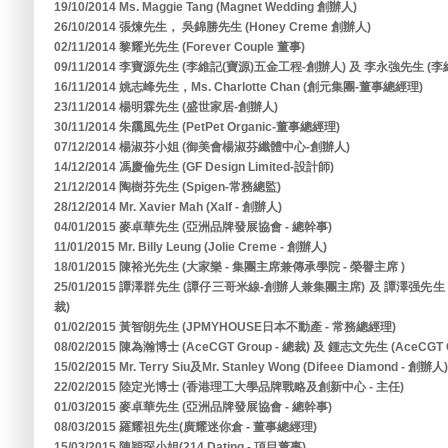
19/10/2014 Ms. Maggie Tang (Magnet Wedding 創辦人)
26/10/2014 張煉先生， 吳錦勝先生 (Honey Creme 創辦人)
02/11/2014 黎耀光先生 (Forever Couple 董事)
09/11/2014 李寶源先生 (李維記(寶源)五金工程-創辦人) 及 李永強先生 (
16/11/2014 姚志峰先生，Ms. Charlotte Chan (創元集團-董事總經理)
23/11/2014 楊明霖先生 (盛世家居-創辦人)
30/11/2014 朱靄風先生 (PetPet Organic-董事總經理)
07/12/2014 楊淑芬小姐 (御美會楊淑芬纖體中心-創辦人)
14/12/2014 馮慶倫先生 (GF Design Limited-設計師)
21/12/2014 陶樹芬先生 (Spigen-常務總監)
28/12/2014 Mr. Xavier Mah (Xalf - 創辦人)
04/01/2015 麥卓華先生 (亞洲品牌發展協會 - 總幹事)
11/01/2015 Mr. Billy Leung (Jolie Creme - 創辦人)
18/01/2015 陳裕光先生 (大家樂 - 集團主席兼傳承學院 - 榮譽主席 )
25/01/2015 譚澤群先生 (譚仔三哥米線-創辦人兼集團主席) 及 譚澤强
裁)
01/02/2015 黃智朗先生 (JPMYHOUSE日本不動產 - 常務總經理)
08/02/2015 陳為瀚博士 (AceCGT Group - 總裁) 及 鍾志文先生 (AceCGT G
15/02/2015 Mr. Terry Siu及Mr. Stanley Wong (Difeee Diamond - 創辦人)
22/02/2015 陸定光博士 (香港理工大學品牌戰略及創新中心 - 主任)
01/03/2015 麥卓華先生 (亞洲品牌發展協會 - 總幹事)
08/03/2015 羅耀祖先生(廣耀迷你倉 - 董事總經理)
15/03/2015 陳穎琛小姐(214 Dating - 項目董事)