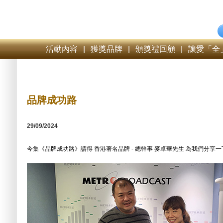
活動內容
|
獲獎品牌
|
頒獎禮回顧
|
讓愛「全
品牌成功路
29/09/2024
今集《品牌成功路》請得 香港著名品牌 - 總幹事 麥卓華先生 為我們分享