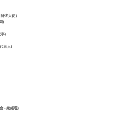
- 關懷大使）
顧問)
董事)
- 代言人)
 - 總經理)