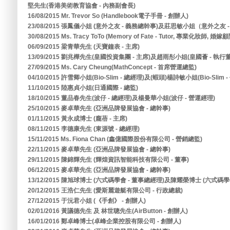
堅先生(香港美術教育協會 - 內務副會長)
16/08/2015 Mr. Trevor So (Handlebook電子手冊 - 創辦人)
23/08/2015 張鳳儀小姐 (意外之友 - 義務總幹事)及莊思敏小姐（意外之友 
30/08/2015 Ms. Tracy ToTo (Memory of Fate - Tutor, 專業化妝師, 婚嫁
06/09/2015 梁青華先生 (天寶鐘表 - 主席)
13/09/2015 劉兆樺先生(皇國投資集團 - 主席)及趙雨彤小姐(皇國薈 - 執行
27/09/2015 Ms. Cary Cheung(MathConcept - 首席營運總監)
04/10/2015 許雪卿小姐(Bio-Slim - 總經理)及(蝦頭)楊詩敏小姐(Bio-Slim 
11/10/2015 陸惠貞小姐(日通國際 - 總監)
18/10/2015 董品春先生(波仔 - 總經理)及楊曼華小姐(波仔 - 營運經理)
25/10/2015 麥卓華先生 (亞洲品牌發展協會 - 總幹事)
01/11/2015 黃永成博士 (龐蓓 - 主席)
08/11/2015 李德康先生 (東源號 - 總經理)
15/11/2015 Ms. Fiona Chan (鑫億國際股份有限公司 - 營銷總監)
22/11/2015 麥卓華先生 (亞洲品牌發展協會 - 總幹事)
29/11/2015 陳錦輝先生 (輝煌資訊智能科技有限公司 - 董事)
06/12/2015 麥卓華先生 (亞洲品牌發展協會 - 總幹事)
13/12/2015 陳旭球博士 (六式碼學會 - 董事總經理)及陳耀榮博士 (六式碼學會
20/12/2015 王浩仁先生 (愛斯麗遊艇有限公司 - 行政總裁)
27/12/2015 于沅君小姐 (《手創》 - 創辦人)
02/01/2016 黃議德先生 及 林世聰先生(AirButton - 創辦人)
16/01/2016 鄭卓峰博士(卓峰企業控股有限公司 - 創辦人)