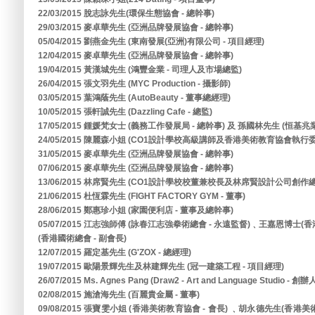
22/03/2015 脫志詠先生(環保生態協會 - 總幹事)
29/03/2015 麥卓華先生 (亞洲品牌發展協會 - 總幹事)
05/04/2015 劉燕金先生 (東南發展(亞洲)有限公司 - 項目經理)
12/04/2015 麥卓華先生 (亞洲品牌發展協會 - 總幹事)
19/04/2015 黃漢城先生 (鴻豐金業 - 司理人及市場總監)
26/04/2015 張文羽先生 (MYC Production - 攝影師)
03/05/2015 葉鴻蔭先生 (AutoBeauty - 董事總經理)
10/05/2015 張軒誠先生 (Dazzling Cafe - 總監)
17/05/2015 鍾媛梵女士 (義務工作發展局 - 總幹事) 及 孫國林先生 (恒基
24/05/2015 陳麗森小姐 (CO1設計學校高級講師及香港美術教育協會執行委
31/05/2015 麥卓華先生 (亞洲品牌發展協會 - 總幹事)
07/06/2015 麥卓華先生 (亞洲品牌發展協會 - 總幹事)
13/06/2015 林席賢先生 (CO1設計學校校董兼校長及林席賢設計公司創作總
21/06/2015 杜恆霖先生 (FIGHT FACTORY GYM - 董事)
28/06/2015 鄭惠珍小姐 (家園便利店 - 董事及總幹事)
05/07/2015 江志強師傅 (詠春江志強拳術總會 - 永遠監督)﹑王嘉恩博士(
(香港國術總會 - 副會長)
12/07/2015 羅定基先生 (G'ZOX - 總經理)
19/07/2015 歐陽景輝先生及林建輝先生 (冠一建築工程 - 項目經理)
26/07/2015 Ms. Agnes Pang (Draw2 - Art and Language Studio - 創辦
02/08/2015 施滄海先生 (百麗貴金屬 - 董事)
09/08/2015 張寶雯小姐 (香港美術教育協會 - 會長) ﹑胡永德先生(香港