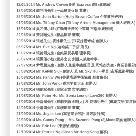
11/05/2014 Mr. Andrew Cowen (HK Express 副行政總裁)
18/05/2014 羅兆明先生 (一品雞煲火鍋 董事)
25/05/2014 Mr. John Barton (Holly Brown Coffee 企業事務經理)
01/06/2014 Ms. Tiffany Chan (Tiffany Artiste Management 藝人經理人)
15/06/2014 吳乙倩小姐 (紅磡灣天澄閣中菜廳 市場推廣經理)
22/06/2014 黃祥瑞先生 (譽品世家 董事)
29/06/2014 張超先生, 麥泳豪先生 (豆花妹撈米線 創辦人)
06/07/2014 Ms. Eve Ng (哈哈笑二手店 店長)
13/07/2014 張德熙先生 (金銀業貿易場 理事長)
20/07/2014 張鳳儀小姐 (意外之友 創辦人兼總幹事)
27/07/2014 尹思騰先生 - 創辦人兼董事總經理 及 周培杰先生 - 商業發展部
03/08/2014 Mr. Kelvin Siu - 創辦人 及 Mr. Sky Hui - 學員 (宙系魔術學院)
10/08/2014 Ms. Fanny Wu (香港塔羅學術協會 創會會長)
17/08/2014 Mr. John Pang (香港零食大王 創辦人)
24/08/2014 鄧劍斌先生 (皇家金業 市場總監)
31/08/2014 Mr. Peter Ho, Ms. Sonia Leung (Love360 創辦人)
07/09/2014 張堅庭先生 (戲劇英語 創辦人) 及 易德明先生 (戲劇英語 首席
14/09/2014 余清鴻先生 (皇鑽世家 董事)
21/09/2014 Ms. Joyce Lee (寫意家居設計 首席設計師)
28/09/2014 Ms. Candy Pang﹐ Ms. Suzanne Pang (毛Mode家族 創辦人)
05/10/2014 Mr. Eric Lee (東源號 經理)
12/10/2014 Mr. Patrick Ng (Clean Air Hong Kong 董事)