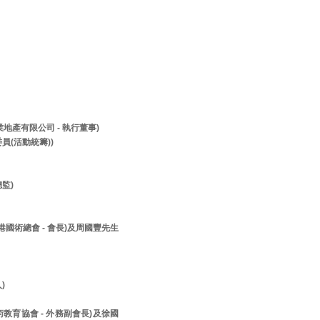
兆業地產有限公司 - 執行董事)
員(活動統籌))
監)
香港國術總會 - 會長)及周國豐先生
人)
美術教育協會 - 外務副會長)及徐國