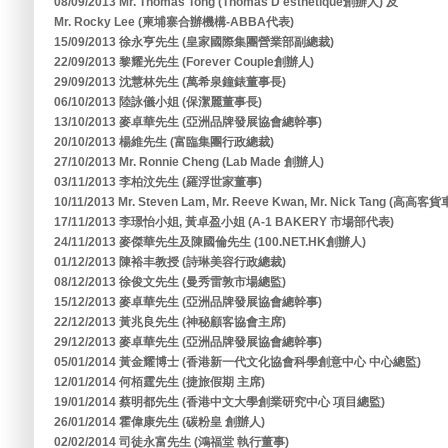
08/09/2013 Mr. Thomas Tong (Thomas D'esthetique創辦人) 及
Mr. Rocky Lee (柬埔寨合辦機構-ABBA代表)
15/09/2013 徐永亨先生 (皇家國際集團營業部副總裁)
22/09/2013 黎耀光先生 (Forever Couple創辦人)
29/09/2013 沈慧林先生 (萬希泉鐘錶董事長)
06/10/2013 陸詠儀小姐 (保潔麗董事長)
13/10/2013 麥卓華先生 (亞洲品牌發展協會總幹事)
20/10/2013 楊維先生 (富臨集團行政總裁)
27/10/2013 Mr. Ronnie Cheng (Lab Made 創辦人)
03/11/2013 李柏汶先生 (羅浮世家董事)
10/11/2013 Mr. Steven Lam, Mr. Reeve Kwan, Mr. Nick Tang (高高
17/11/2013 李璟怡小姐, 黃卓盈小姐 (A-1 BAKERY 市場部代表)
24/11/2013 麥傑華先生及陳國倫先生 (100.NET.HK創辦人)
01/12/2013 陳裕丰教授 (詩琳美容行政總裁)
08/12/2013 徐俊文先生 (曼秀雷敦市場總監)
15/12/2013 麥卓華先生 (亞洲品牌發展協會總幹事)
22/12/2013 黃兆良先生 (神秘顧客協會主席)
29/12/2013 麥卓華先生 (亞洲品牌發展協會總幹事)
05/01/2014 黃金耀博士 (香港新一代文化協會科學創意中心 中心總監)
12/01/2014 何栢霆先生 (捷旅假期 主席)
19/01/2014 蔡明都先生 (香港中文大學創業研究中心 項目總監)
26/01/2014 霍偉康先生 (碳粉皇 創辦人)
02/02/2014 司徒永富先生 (鴻福堂 執行董事)