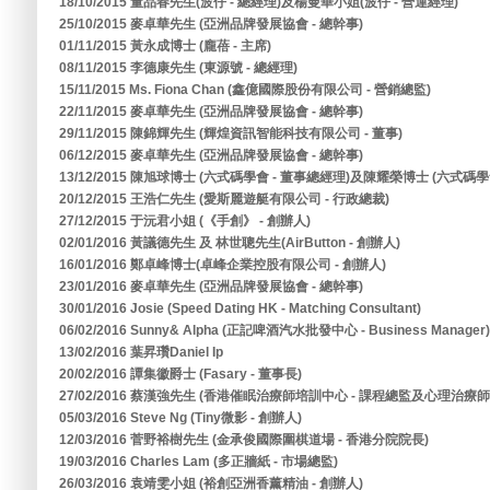
18/10/2015 董品春先生(波仔 - 總經理)及楊曼華小姐(波仔 - 營運經理)
25/10/2015 麥卓華先生 (亞洲品牌發展協會 - 總幹事)
01/11/2015 黃永成博士 (龐蓓 - 主席)
08/11/2015 李德康先生 (東源號 - 總經理)
15/11/2015 Ms. Fiona Chan (鑫億國際股份有限公司 - 營銷總監)
22/11/2015 麥卓華先生 (亞洲品牌發展協會 - 總幹事)
29/11/2015 陳錦輝先生 (輝煌資訊智能科技有限公司 - 董事)
06/12/2015 麥卓華先生 (亞洲品牌發展協會 - 總幹事)
13/12/2015 陳旭球博士 (六式碼學會 - 董事總經理)及陳耀榮博士 (六式碼學會
20/12/2015 王浩仁先生 (愛斯麗遊艇有限公司 - 行政總裁)
27/12/2015 于沅君小姐 (《手創》 - 創辦人)
02/01/2016 黃議德先生 及 林世聰先生(AirButton - 創辦人)
16/01/2016 鄭卓峰博士(卓峰企業控股有限公司 - 創辦人)
23/01/2016 麥卓華先生 (亞洲品牌發展協會 - 總幹事)
30/01/2016 Josie (Speed Dating HK - Matching Consultant)
06/02/2016 Sunny& Alpha (正記啤酒汽水批發中心 - Business Manager)
13/02/2016 葉昇瓚Daniel Ip
20/02/2016 譚集徽爵士 (Fasary - 董事長)
27/02/2016 蔡漢強先生 (香港催眠治療師培訓中心 - 課程總監及心理治療師
05/03/2016 Steve Ng (Tiny微影 - 創辦人)
12/03/2016 菅野裕樹先生 (金承俊國際圍棋道場 - 香港分院院長)
19/03/2016 Charles Lam (多正牆紙 - 市場總監)
26/03/2016 袁靖雯小姐 (裕創亞洲香薰精油 - 創辦人)