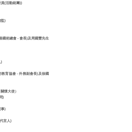
員(活動統籌))
監)
香港國術總會 - 會長)及周國豐先生
人)
美術教育協會 - 外務副會長)及徐國
- 關懷大使）
顧問)
董事)
- 代言人)