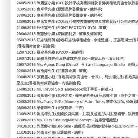
24/05/2015 陳麗森小姐 (CO1設計學校高級講師及香港美術教育協會執行委
31/05/2015 麥卓華先生 (亞洲品牌發展協會 - 總幹事)
07/06/2015 麥卓華先生 (亞洲品牌發展協會 - 總幹事)
13/06/2015 林席賢先生 (CO1設計學校校董兼校長及林席賢設計公司創作總
21/06/2015 杜恆霖先生 (FIGHT FACTORY GYM - 董事)
28/06/2015 鄭惠珍小姐 (家園便利店 - 董事及總幹事)
05/07/2015 江志強師傅 (詠春江志強拳術總會 - 永遠監督)﹑王嘉恩博士(
(香港國術總會 - 副會長)
12/07/2015 羅定基先生 (G'ZOX - 總經理)
19/07/2015 歐陽景輝先生及林建輝先生 (冠一建築工程 - 項目經理)
26/07/2015 Ms. Agnes Pang (Draw2 - Art and Language Studio - 創辦
02/08/2015 施滄海先生 (百麗貴金屬 - 董事)
09/08/2015 張寶雯小姐 (香港美術教育協會 - 會長) ﹑胡永德先生(香港
堅先生(香港美術教育協會 - 內務副會長)
16/08/2015 Mr. Trevor So (Handlebook電子手冊 - 創辦人)
23/08/2015 張鳳儀小姐 (意外之友 - 義務總幹事)及莊思敏小姐（意外之友 
30/08/2015 Ms. Tracy ToTo (Memory of Fate - Tutor, 專業化妝師, 婚嫁
06/09/2015 梁青華先生 (天寶鐘表 - 主席)
13/09/2015 劉兆樺先生(皇國投資集團 - 主席)及趙雨彤小姐(皇國薈 - 執行
27/09/2015 Ms. Cary Cheung(MathConcept - 首席營運總監)
04/10/2015 許雪卿小姐(Bio-Slim - 總經理)及(蝦頭)楊詩敏小姐(Bio-Slim 
11/10/2015 陸惠貞小姐(日通國際 - 總監)