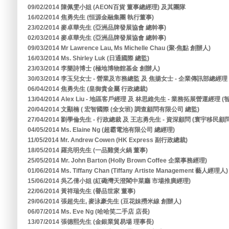
09/02/2014 陳佩雯小姐 (AEON百貨 董事總經理) 及其團隊
16/02/2014 焦勇先生 (恒源金融集團 執行董事)
23/02/2014 麥卓華先生 (亞洲品牌發展協會 總幹事)
02/03/2014 麥卓華先生 (亞洲品牌發展協會 總幹事)
09/03/2014 Mr Lawrence Lau, Ms Michelle Chau (聚‧焦點 創辦人)
16/03/2014 Ms. Shirley Luk (日通國際 總監)
23/03/2014 李樂詩博士 (極地博物館基金 創辦人)
30/03/2014 李玉兒女士 - 營業及市務總監 及 焦揚女士 - 企業傳訊部總經
06/04/2014 焦勇先生 (皇御貴金屬 行政總裁)
13/04/2014 Alex Liu - 地區客戶經理 及 林思維先生 - 業務拓展營運經
20/04/2014 文顯楠 ( 宏智國際 (全女班) 調查顧問有限公司 總監)
27/04/2014 劉學倫先生 - 行政總裁 及 王志勇先生 - 資深顧問 (寰宇移民
04/05/2014 Ms. Elaine Ng (超霸電池有限公司 總經理)
11/05/2014 Mr. Andrew Cowen (HK Express 副行政總裁)
18/05/2014 羅兆明先生 (一品雞煲火鍋 董事)
25/05/2014 Mr. John Barton (Holly Brown Coffee 企業事務經理)
01/06/2014 Ms. Tiffany Chan (Tiffany Artiste Management 藝人經理人)
15/06/2014 吳乙倩小姐 (紅磡灣天澄閣中菜廳 市場推廣經理)
22/06/2014 黃祥瑞先生 (譽品世家 董事)
29/06/2014 張超先生, 麥泳豪先生 (豆花妹撈米線 創辦人)
06/07/2014 Ms. Eve Ng (哈哈笑二手店 店長)
13/07/2014 張德熙先生 (金銀業貿易場 理事長)