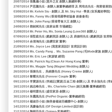
20/07/2014 張鳳儀小姐 (意外之友 創辦人兼總幹事)
27/07/2014 尹思騰先生 - 創辦人兼董事總經理 及 周培杰先生 - 商業發展部
03/08/2014 Mr. Kelvin Siu - 創辦人 及 Mr. Sky Hui - 學員 (宙系魔術學院)
10/08/2014 Ms. Fanny Wu (香港塔羅學術協會 創會會長)
17/08/2014 Mr. John Pang (香港零食大王 創辦人)
24/08/2014 鄧劍斌先生 (皇家金業 市場總監)
31/08/2014 Mr. Peter Ho, Ms. Sonia Leung (Love360 創辦人)
07/09/2014 張堅庭先生 (戲劇英語 創辦人) 及 易德明先生 (戲劇英語 首席
14/09/2014 余清鴻先生 (皇鑽世家 董事)
21/09/2014 Ms. Joyce Lee (寫意家居設計 首席設計師)
28/09/2014 Ms. Candy Pang﹐ Ms. Suzanne Pang (毛Mode家族 創辦人)
05/10/2014 Mr. Eric Lee (東源號 經理)
12/10/2014 Mr. Patrick Ng (Clean Air Hong Kong 董事)
19/10/2014 Ms. Maggie Tang (Magnet Wedding 創辦人)
26/10/2014 張煉先生， 吳錦勝先生 (Honey Creme 創辦人)
02/11/2014 黎耀光先生 (Forever Couple 董事)
09/11/2014 李寶源先生 (李維記(寶源)五金工程-創辦人) 及 李永強先生 (
16/11/2014 姚志峰先生，Ms. Charlotte Chan (創元集團-董事總經理)
23/11/2014 楊明霖先生 (盛世家居-創辦人)
30/11/2014 朱靄風先生 (PetPet Organic-董事總經理)
07/12/2014 楊淑芬小姐 (御美會楊淑芬纖體中心-創辦人)
14/12/2014 馮慶倫先生 (GF Design Limited-設計師)
21/12/2014 陶樹芬先生 (Spigen-常務總監)