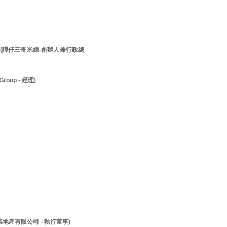
先生 (譚仔三哥米線-創辦人兼行政總
roup - 經理)
兆業地產有限公司 - 執行董事)