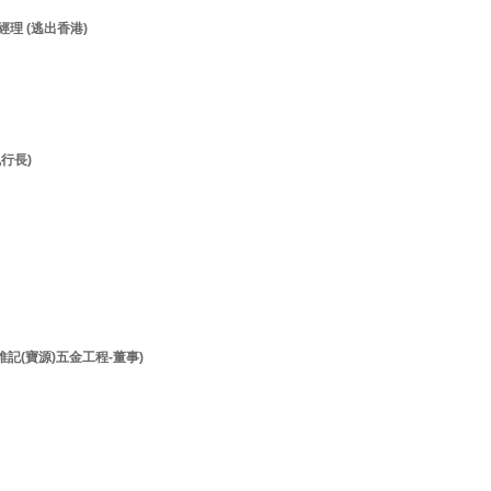
經理 (逃出香港)
執行長)
李維記(寶源)五金工程-董事)