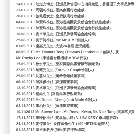
14/07/2013 陸定光博士 (亞洲品牌管理中心項目總監﹑香港理工大學品
21/07/2013 周驪莉小姐 (景樂集團行政總裁)
28/07/2013 曾佩珊女士 (皇后飯店行政總裁)
04/08/2013 陳寶珠小姐 (香港遊樂園及景點協會行政副總裁)
11/08/2013 陳寶珠小姐 (香港遊樂園及景點協會行政副總裁)
18/08/2013 麥卓華先生 (亞洲品牌發展協會總幹事)
25/08/2013 黃宇詩小姐 (me Me & ME創辦人)
01/09/2013 盧惠光先生 (光波24書網 產品經理)
08/09/2013 Mr. Thomas Tong (Thomas D'esthetique創辦人) 及
Mr. Rocky Lee (柬埔寨合辦機構-ABBA代表)
15/09/2013 徐永亨先生 (皇家國際集團營業部副總裁)
22/09/2013 黎耀光先生 (Forever Couple創辦人)
29/09/2013 沈慧林先生 (萬希泉鐘錶董事長)
06/10/2013 陸詠儀小姐 (保潔麗董事長)
13/10/2013 麥卓華先生 (亞洲品牌發展協會總幹事)
20/10/2013 楊維先生 (富臨集團行政總裁)
27/10/2013 Mr. Ronnie Cheng (Lab Made 創辦人)
03/11/2013 李柏汶先生 (羅浮世家董事)
10/11/2013 Mr. Steven Lam, Mr. Reeve Kwan, Mr. Nick Tang (高高
17/11/2013 李璟怡小姐, 黃卓盈小姐 (A-1 BAKERY 市場部代表)
24/11/2013 麥傑華先生及陳國倫先生 (100.NET.HK創辦人)
01/12/2013 陳裕丰教授 (詩琳美容行政總裁)