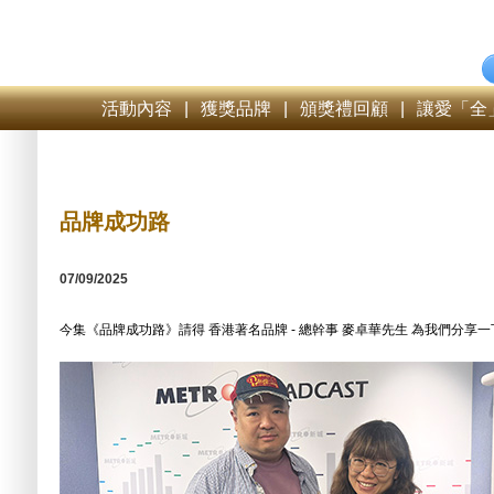
活動內容
|
獲獎品牌
|
頒獎禮回顧
|
讓愛「全
品牌成功路
07/09/2025
今集《品牌成功路》請得 香港著名品牌 - 總幹事 麥卓華先生 為我們分享