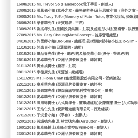
16/08/2015 Mr. Trevor So (Handlebook電子手冊 - 創辦人)
23/08/2015 張鳳儀小姐 (意外之友 - 義務總幹事)及莊思敏小姐（意外之友 
30/08/2015 Ms. Tracy ToTo (Memory of Fate - Tutor, 專業化妝師, 婚嫁
06/09/2015 梁青華先生 (天寶鐘表 - 主席)
13/09/2015 劉兆樺先生(皇國投資集團 - 主席)及趙雨彤小姐(皇國薈 - 執行
27/09/2015 Ms. Cary Cheung(MathConcept - 首席營運總監)
04/10/2015 許雪卿小姐(Bio-Slim - 總經理)及(蝦頭)楊詩敏小姐(Bio-Slim 
11/10/2015 陸惠貞小姐(日通國際 - 總監)
18/10/2015 董品春先生(波仔 - 總經理)及楊曼華小姐(波仔 - 營運經理)
25/10/2015 麥卓華先生 (亞洲品牌發展協會 - 總幹事)
01/11/2015 黃永成博士 (龐蓓 - 主席)
08/11/2015 李德康先生 (東源號 - 總經理)
15/11/2015 Ms. Fiona Chan (鑫億國際股份有限公司 - 營銷總監)
22/11/2015 麥卓華先生 (亞洲品牌發展協會 - 總幹事)
29/11/2015 陳錦輝先生 (輝煌資訊智能科技有限公司 - 董事)
06/12/2015 麥卓華先生 (亞洲品牌發展協會 - 總幹事)
13/12/2015 陳旭球博士 (六式碼學會 - 董事總經理)及陳耀榮博士 (六式碼學會
20/12/2015 王浩仁先生 (愛斯麗遊艇有限公司 - 行政總裁)
27/12/2015 于沅君小姐 (《手創》 - 創辦人)
02/01/2016 黃議德先生 及 林世聰先生(AirButton - 創辦人)
16/01/2016 鄭卓峰博士(卓峰企業控股有限公司 - 創辦人)
23/01/2016 麥卓華先生 (亞洲品牌發展協會 - 總幹事)