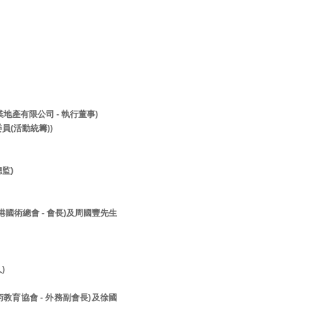
兆業地產有限公司 - 執行董事)
員(活動統籌))
監)
香港國術總會 - 會長)及周國豐先生
人)
美術教育協會 - 外務副會長)及徐國