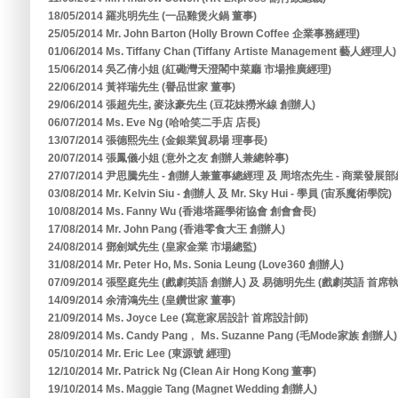
18/05/2014 羅兆明先生 (一品雞煲火鍋 董事)
25/05/2014 Mr. John Barton (Holly Brown Coffee 企業事務經理)
01/06/2014 Ms. Tiffany Chan (Tiffany Artiste Management 藝人經理人)
15/06/2014 吳乙倩小姐 (紅磡灣天澄閣中菜廳 市場推廣經理)
22/06/2014 黃祥瑞先生 (譽品世家 董事)
29/06/2014 張超先生, 麥泳豪先生 (豆花妹撈米線 創辦人)
06/07/2014 Ms. Eve Ng (哈哈笑二手店 店長)
13/07/2014 張德熙先生 (金銀業貿易場 理事長)
20/07/2014 張鳳儀小姐 (意外之友 創辦人兼總幹事)
27/07/2014 尹思騰先生 - 創辦人兼董事總經理 及 周培杰先生 - 商業發展部
03/08/2014 Mr. Kelvin Siu - 創辦人 及 Mr. Sky Hui - 學員 (宙系魔術學院)
10/08/2014 Ms. Fanny Wu (香港塔羅學術協會 創會會長)
17/08/2014 Mr. John Pang (香港零食大王 創辦人)
24/08/2014 鄧劍斌先生 (皇家金業 市場總監)
31/08/2014 Mr. Peter Ho, Ms. Sonia Leung (Love360 創辦人)
07/09/2014 張堅庭先生 (戲劇英語 創辦人) 及 易德明先生 (戲劇英語 首席
14/09/2014 余清鴻先生 (皇鑽世家 董事)
21/09/2014 Ms. Joyce Lee (寫意家居設計 首席設計師)
28/09/2014 Ms. Candy Pang﹐ Ms. Suzanne Pang (毛Mode家族 創辦人)
05/10/2014 Mr. Eric Lee (東源號 經理)
12/10/2014 Mr. Patrick Ng (Clean Air Hong Kong 董事)
19/10/2014 Ms. Maggie Tang (Magnet Wedding 創辦人)