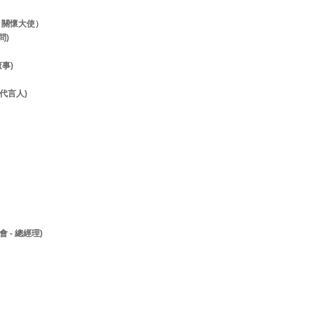
- 關懷大使）
顧問)
董事)
- 代言人)
 - 總經理)