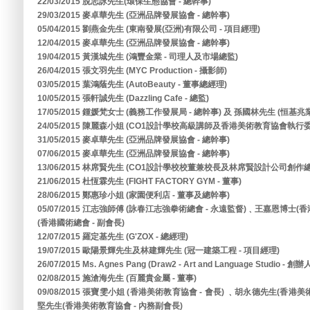
22/03/2015 脫志詠先生(環保生態協會 - 總幹事)
29/03/2015 麥卓華先生 (亞洲品牌發展協會 - 總幹事)
05/04/2015 劉燕金先生 (東南發展(亞洲)有限公司 - 項目經理)
12/04/2015 麥卓華先生 (亞洲品牌發展協會 - 總幹事)
19/04/2015 黃漢城先生 (鴻豐金業 - 司理人及市場總監)
26/04/2015 張文羽先生 (MYC Production - 攝影師)
03/05/2015 葉鴻蔭先生 (AutoBeauty - 董事總經理)
10/05/2015 張軒誠先生 (Dazzling Cafe - 總監)
17/05/2015 鍾媛梵女士 (義務工作發展局 - 總幹事) 及 孫國林先生 (恒基
24/05/2015 陳麗森小姐 (CO1設計學校高級講師及香港美術教育協會執行委
31/05/2015 麥卓華先生 (亞洲品牌發展協會 - 總幹事)
07/06/2015 麥卓華先生 (亞洲品牌發展協會 - 總幹事)
13/06/2015 林席賢先生 (CO1設計學校校董兼校長及林席賢設計公司創作總
21/06/2015 杜恆霖先生 (FIGHT FACTORY GYM - 董事)
28/06/2015 鄭惠珍小姐 (家園便利店 - 董事及總幹事)
05/07/2015 江志強師傅 (詠春江志強拳術總會 - 永遠監督)﹑王嘉恩博士(
(香港國術總會 - 副會長)
12/07/2015 羅定基先生 (G'ZOX - 總經理)
19/07/2015 歐陽景輝先生及林建輝先生 (冠一建築工程 - 項目經理)
26/07/2015 Ms. Agnes Pang (Draw2 - Art and Language Studio - 創辦
02/08/2015 施滄海先生 (百麗貴金屬 - 董事)
09/08/2015 張寶雯小姐 (香港美術教育協會 - 會長) ﹑胡永德先生(香港
堅先生(香港美術教育協會 - 內務副會長)