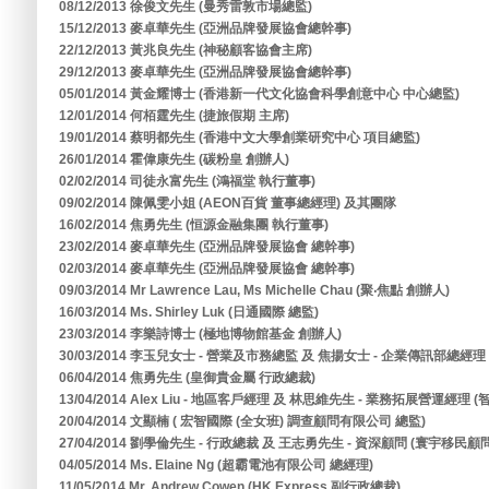
08/12/2013 徐俊文先生 (曼秀雷敦市場總監)
15/12/2013 麥卓華先生 (亞洲品牌發展協會總幹事)
22/12/2013 黃兆良先生 (神秘顧客協會主席)
29/12/2013 麥卓華先生 (亞洲品牌發展協會總幹事)
05/01/2014 黃金耀博士 (香港新一代文化協會科學創意中心 中心總監)
12/01/2014 何栢霆先生 (捷旅假期 主席)
19/01/2014 蔡明都先生 (香港中文大學創業研究中心 項目總監)
26/01/2014 霍偉康先生 (碳粉皇 創辦人)
02/02/2014 司徒永富先生 (鴻福堂 執行董事)
09/02/2014 陳佩雯小姐 (AEON百貨 董事總經理) 及其團隊
16/02/2014 焦勇先生 (恒源金融集團 執行董事)
23/02/2014 麥卓華先生 (亞洲品牌發展協會 總幹事)
02/03/2014 麥卓華先生 (亞洲品牌發展協會 總幹事)
09/03/2014 Mr Lawrence Lau, Ms Michelle Chau (聚‧焦點 創辦人)
16/03/2014 Ms. Shirley Luk (日通國際 總監)
23/03/2014 李樂詩博士 (極地博物館基金 創辦人)
30/03/2014 李玉兒女士 - 營業及市務總監 及 焦揚女士 - 企業傳訊部總經
06/04/2014 焦勇先生 (皇御貴金屬 行政總裁)
13/04/2014 Alex Liu - 地區客戶經理 及 林思維先生 - 業務拓展營運經
20/04/2014 文顯楠 ( 宏智國際 (全女班) 調查顧問有限公司 總監)
27/04/2014 劉學倫先生 - 行政總裁 及 王志勇先生 - 資深顧問 (寰宇移民
04/05/2014 Ms. Elaine Ng (超霸電池有限公司 總經理)
11/05/2014 Mr. Andrew Cowen (HK Express 副行政總裁)