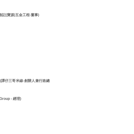
李維記(寶源)五金工程-董事)
先生 (譚仔三哥米線-創辦人兼行政總
roup - 經理)