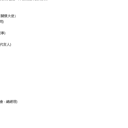
- 關懷大使）
顧問)
董事)
- 代言人)
 - 總經理)