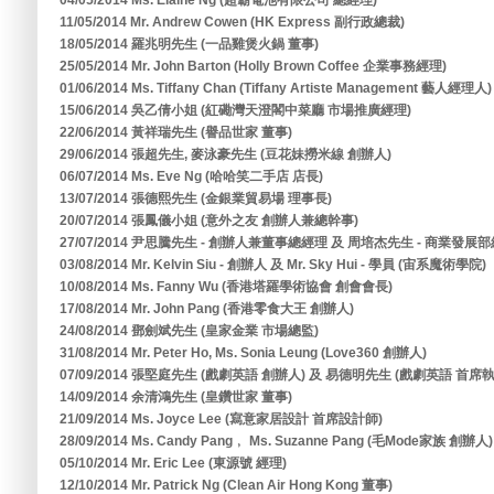
04/05/2014 Ms. Elaine Ng (超霸電池有限公司 總經理)
11/05/2014 Mr. Andrew Cowen (HK Express 副行政總裁)
18/05/2014 羅兆明先生 (一品雞煲火鍋 董事)
25/05/2014 Mr. John Barton (Holly Brown Coffee 企業事務經理)
01/06/2014 Ms. Tiffany Chan (Tiffany Artiste Management 藝人經理人)
15/06/2014 吳乙倩小姐 (紅磡灣天澄閣中菜廳 市場推廣經理)
22/06/2014 黃祥瑞先生 (譽品世家 董事)
29/06/2014 張超先生, 麥泳豪先生 (豆花妹撈米線 創辦人)
06/07/2014 Ms. Eve Ng (哈哈笑二手店 店長)
13/07/2014 張德熙先生 (金銀業貿易場 理事長)
20/07/2014 張鳳儀小姐 (意外之友 創辦人兼總幹事)
27/07/2014 尹思騰先生 - 創辦人兼董事總經理 及 周培杰先生 - 商業發展部
03/08/2014 Mr. Kelvin Siu - 創辦人 及 Mr. Sky Hui - 學員 (宙系魔術學院)
10/08/2014 Ms. Fanny Wu (香港塔羅學術協會 創會會長)
17/08/2014 Mr. John Pang (香港零食大王 創辦人)
24/08/2014 鄧劍斌先生 (皇家金業 市場總監)
31/08/2014 Mr. Peter Ho, Ms. Sonia Leung (Love360 創辦人)
07/09/2014 張堅庭先生 (戲劇英語 創辦人) 及 易德明先生 (戲劇英語 首席
14/09/2014 余清鴻先生 (皇鑽世家 董事)
21/09/2014 Ms. Joyce Lee (寫意家居設計 首席設計師)
28/09/2014 Ms. Candy Pang﹐ Ms. Suzanne Pang (毛Mode家族 創辦人)
05/10/2014 Mr. Eric Lee (東源號 經理)
12/10/2014 Mr. Patrick Ng (Clean Air Hong Kong 董事)