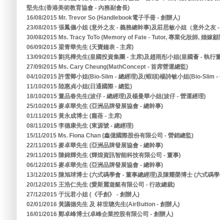
堅先生(香港美術教育協會 - 內務副會長)
16/08/2015 Mr. Trevor So (Handlebook電子手冊 - 創辦人)
23/08/2015 張鳳儀小姐 (意外之友 - 義務總幹事)及莊思敏小姐（意外之友 
30/08/2015 Ms. Tracy ToTo (Memory of Fate - Tutor, 專業化妝師, 婚嫁
06/09/2015 梁青華先生 (天寶鐘表 - 主席)
13/09/2015 劉兆樺先生(皇國投資集團 - 主席)及趙雨彤小姐(皇國薈 - 執行
27/09/2015 Ms. Cary Cheung(MathConcept - 首席營運總監)
04/10/2015 許雪卿小姐(Bio-Slim - 總經理)及(蝦頭)楊詩敏小姐(Bio-Slim 
11/10/2015 陸惠貞小姐(日通國際 - 總監)
18/10/2015 董品春先生(波仔 - 總經理)及楊曼華小姐(波仔 - 營運經理)
25/10/2015 麥卓華先生 (亞洲品牌發展協會 - 總幹事)
01/11/2015 黃永成博士 (龐蓓 - 主席)
08/11/2015 李德康先生 (東源號 - 總經理)
15/11/2015 Ms. Fiona Chan (鑫億國際股份有限公司 - 營銷總監)
22/11/2015 麥卓華先生 (亞洲品牌發展協會 - 總幹事)
29/11/2015 陳錦輝先生 (輝煌資訊智能科技有限公司 - 董事)
06/12/2015 麥卓華先生 (亞洲品牌發展協會 - 總幹事)
13/12/2015 陳旭球博士 (六式碼學會 - 董事總經理)及陳耀榮博士 (六式碼學會
20/12/2015 王浩仁先生 (愛斯麗遊艇有限公司 - 行政總裁)
27/12/2015 于沅君小姐 (《手創》 - 創辦人)
02/01/2016 黃議德先生 及 林世聰先生(AirButton - 創辦人)
16/01/2016 鄭卓峰博士(卓峰企業控股有限公司 - 創辦人)