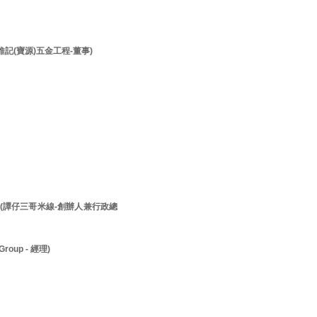
李維記(寶源)五金工程-董事)
先生 (譚仔三哥米線-創辦人兼行政總
roup - 經理)