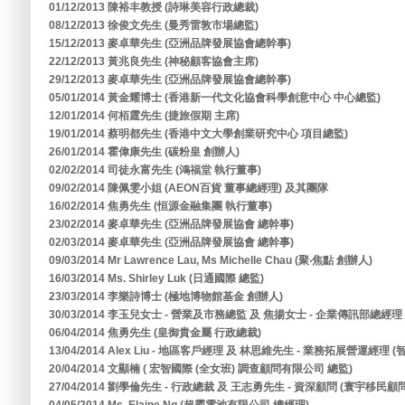
01/12/2013 陳裕丰教授 (詩琳美容行政總裁)
08/12/2013 徐俊文先生 (曼秀雷敦市場總監)
15/12/2013 麥卓華先生 (亞洲品牌發展協會總幹事)
22/12/2013 黃兆良先生 (神秘顧客協會主席)
29/12/2013 麥卓華先生 (亞洲品牌發展協會總幹事)
05/01/2014 黃金耀博士 (香港新一代文化協會科學創意中心 中心總監)
12/01/2014 何栢霆先生 (捷旅假期 主席)
19/01/2014 蔡明都先生 (香港中文大學創業研究中心 項目總監)
26/01/2014 霍偉康先生 (碳粉皇 創辦人)
02/02/2014 司徒永富先生 (鴻福堂 執行董事)
09/02/2014 陳佩雯小姐 (AEON百貨 董事總經理) 及其團隊
16/02/2014 焦勇先生 (恒源金融集團 執行董事)
23/02/2014 麥卓華先生 (亞洲品牌發展協會 總幹事)
02/03/2014 麥卓華先生 (亞洲品牌發展協會 總幹事)
09/03/2014 Mr Lawrence Lau, Ms Michelle Chau (聚‧焦點 創辦人)
16/03/2014 Ms. Shirley Luk (日通國際 總監)
23/03/2014 李樂詩博士 (極地博物館基金 創辦人)
30/03/2014 李玉兒女士 - 營業及市務總監 及 焦揚女士 - 企業傳訊部總經
06/04/2014 焦勇先生 (皇御貴金屬 行政總裁)
13/04/2014 Alex Liu - 地區客戶經理 及 林思維先生 - 業務拓展營運經
20/04/2014 文顯楠 ( 宏智國際 (全女班) 調查顧問有限公司 總監)
27/04/2014 劉學倫先生 - 行政總裁 及 王志勇先生 - 資深顧問 (寰宇移民