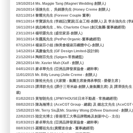
19/10/2014 Ms. Maggie Tang (Magnet Wedding 創辦人)
26/10/2014 張煉先生， 吳錦勝先生 (Honey Creme 創辦人)
02/11/2014 黎耀光先生 (Forever Couple 董事)
09/11/2014 李寶源先生 (李維記(寶源)五金工程-創辦人) 及 李永強先生 (
16/11/2014 姚志峰先生，Ms. Charlotte Chan (創元集團-董事總經理)
23/11/2014 楊明霖先生 (盛世家居-創辦人)
30/11/2014 朱靄風先生 (PetPet Organic-董事總經理)
07/12/2014 楊淑芬小姐 (御美會楊淑芬纖體中心-創辦人)
14/12/2014 馮慶倫先生 (GF Design Limited-設計師)
21/12/2014 陶樹芬先生 (Spigen-常務總監)
28/12/2014 Mr. Xavier Mah (Xalf - 創辦人)
04/01/2015 麥卓華先生 (亞洲品牌發展協會 - 總幹事)
11/01/2015 Mr. Billy Leung (Jolie Creme - 創辦人)
18/01/2015 陳裕光先生 (大家樂 - 集團主席兼傳承學院 - 榮譽主席 )
25/01/2015 譚澤群先生 (譚仔三哥米線-創辦人兼集團主席) 及 譚澤强
裁)
01/02/2015 黃智朗先生 (JPMYHOUSE日本不動產 - 常務總經理)
08/02/2015 陳為瀚博士 (AceCGT Group - 總裁) 及 鍾志文先生 (AceCGT G
15/02/2015 Mr. Terry Siu及Mr. Stanley Wong (Difeee Diamond - 創辦人)
22/02/2015 陸定光博士 (香港理工大學品牌戰略及創新中心 - 主任)
01/03/2015 麥卓華先生 (亞洲品牌發展協會 - 總幹事)
08/03/2015 羅耀祖先生(廣耀迷你倉 - 董事總經理)