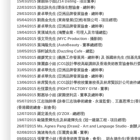
15/03/2015 陳穎琛小姐(214 Dating - 項目董事)
22/03/2015 脫志詠先生(環保生態協會 - 總幹事)
29/03/2015 麥卓華先生 (亞洲品牌發展協會 - 總幹事)
05/04/2015 劉燕金先生 (東南發展(亞洲)有限公司 - 項目經理)
12/04/2015 麥卓華先生 (亞洲品牌發展協會 - 總幹事)
19/04/2015 黃漢城先生 (鴻豐金業 - 司理人及市場總監)
26/04/2015 張文羽先生 (MYC Production - 攝影師)
03/05/2015 葉鴻蔭先生 (AutoBeauty - 董事總經理)
10/05/2015 張軒誠先生 (Dazzling Cafe - 總監)
17/05/2015 鍾媛梵女士 (義務工作發展局 - 總幹事) 及 孫國林先生 (恒基
24/05/2015 陳麗森小姐 (CO1設計學校高級講師及香港美術教育協會執行委
31/05/2015 麥卓華先生 (亞洲品牌發展協會 - 總幹事)
07/06/2015 麥卓華先生 (亞洲品牌發展協會 - 總幹事)
13/06/2015 林席賢先生 (CO1設計學校校董兼校長及林席賢設計公司創作總
21/06/2015 杜恆霖先生 (FIGHT FACTORY GYM - 董事)
28/06/2015 鄭惠珍小姐 (家園便利店 - 董事及總幹事)
05/07/2015 江志強師傅 (詠春江志強拳術總會 - 永遠監督)﹑王嘉恩博士(
(香港國術總會 - 副會長)
12/07/2015 羅定基先生 (G'ZOX - 總經理)
19/07/2015 歐陽景輝先生及林建輝先生 (冠一建築工程 - 項目經理)
26/07/2015 Ms. Agnes Pang (Draw2 - Art and Language Studio - 創辦
02/08/2015 施滄海先生 (百麗貴金屬 - 董事)
09/08/2015 張寶雯小姐 (香港美術教育協會 - 會長) ﹑胡永德先生(香港