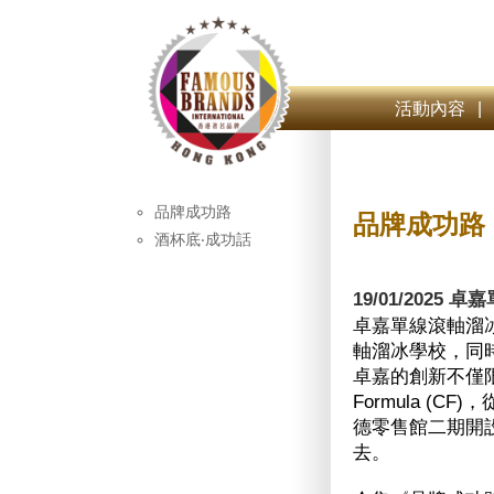
活動內容
|
品牌成功路
品牌成功路
酒杯底‧成功話
19/01/2025
卓嘉單線滾軸溜
軸溜冰學校，同
卓嘉的創新不僅限
Formula 
德零售館二期開
去。